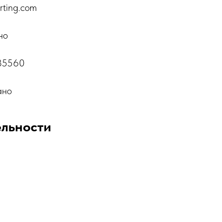
rting.com
но
85560
ано
ельности