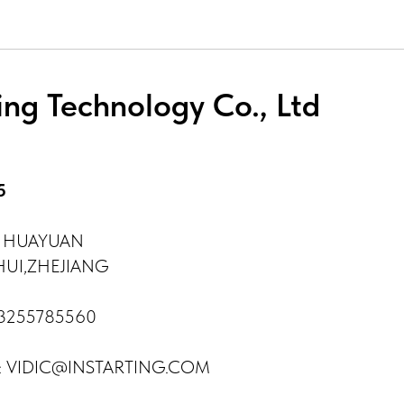
ting Technology Co., Ltd
5
22 HUAYUAN
HUI,ZHEJIANG
13255785560
а: VIDIC@INSTARTING.COM