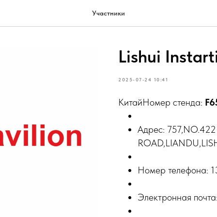
Участники
Lishui Instar
2025-07-24 10:41
КитайНомер стенда:
F6
Адрес: 757,NO.4
ROAD,LIANDU,LIS
Номер телефона: 
Электронная почт