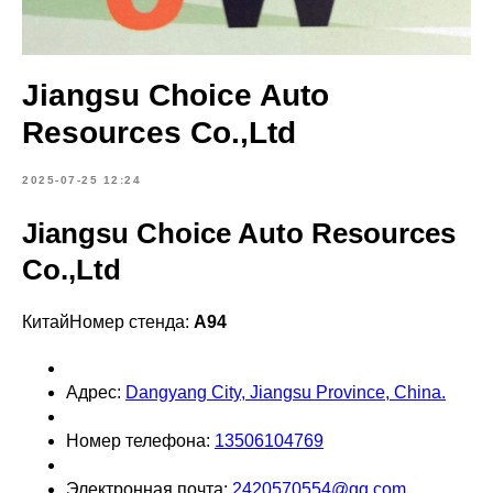
Jiangsu Choice Auto
Resources Co.,Ltd
2025-07-25 12:24
Jiangsu Choice Auto Resources
Co.,Ltd
КитайНомер стенда:
A94
Адрес:
Dangyang City, Jiangsu Province, China.
Номер телефона:
13506104769
Электронная почта:
2420570554@qq.com