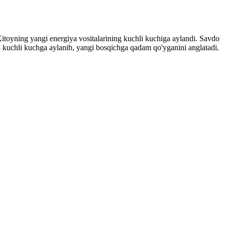
oyning yangi energiya vositalarining kuchli kuchiga aylandi. Savdo
i kuchli kuchga aylanib, yangi bosqichga qadam qo'yganini anglatadi.