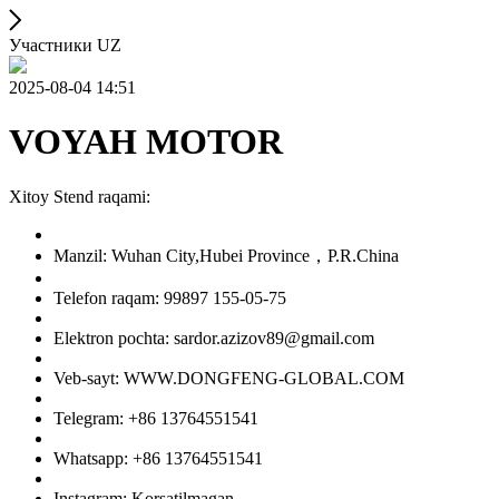
Участники UZ
2025-08-04 14:51
VOYAH MOTOR
Xitoy Stend raqami:
Manzil: Wuhan City,Hubei Province，P.R.China
Telefon raqam: 99897 155-05-75
Elektron pochta: sardor.azizov89@gmail.com
Veb-sayt: WWW.DONGFENG-GLOBAL.COM
Telegram: +86 13764551541
Whatsapp: +86 13764551541
Instagram: Korsatilmagan