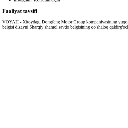
Faoliyat tavsifi
VOYAH - Xitoydagi Dongfeng Motor Group kompaniyasining yuqori dar
belgisi dizayni Sharqiy shamol savdo belgisining qo'shaloq qaldirg'o