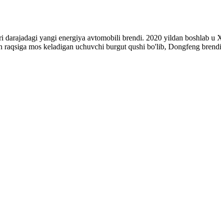
ajadagi yangi energiya avtomobili brendi. 2020 yildan boshlab u Xit
ch raqsiga mos keladigan uchuvchi burgut qushi bo'lib, Dongfeng brend