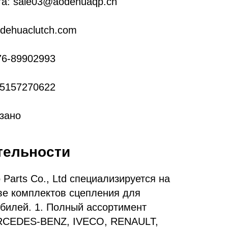
та: sale03@aodehuaqp.cn
dehuaclutch.com
76-89902993
15157270622
азано
тельности
 Parts Co., Ltd специализируется на
е комплектов сцепления для
билей. 1. Полный ассортимент
RCEDES-BENZ, IVECO, RENAULT,