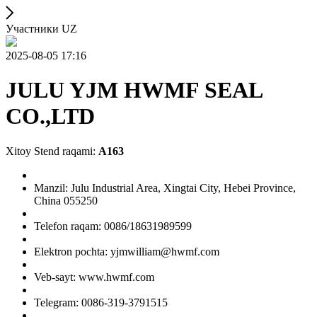
Участники UZ
2025-08-05 17:16
JULU YJM HWMF SEAL
CO.,LTD
Xitoy Stend raqami:
A163
Manzil: Julu Industrial Area, Xingtai City, Hebei Province,
China 055250
Telefon raqam: 0086/18631989599
Elektron pochta: yjmwilliam@hwmf.com
Veb-sayt: www.hwmf.com
Telegram: 0086-319-3791515