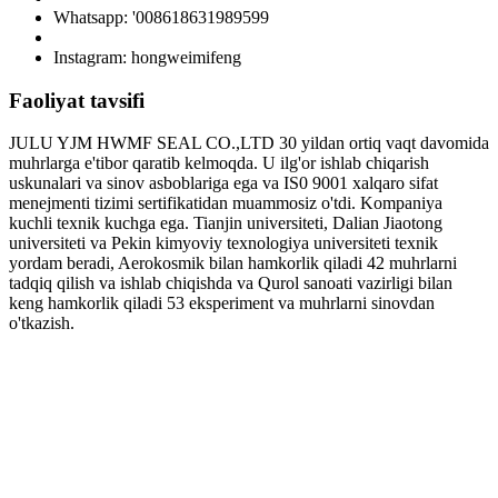
Whatsapp: '008618631989599
Instagram: hongweimifeng
Faoliyat tavsifi
JULU YJM HWMF SEAL CO.,LTD 30 yildan ortiq vaqt davomida
muhrlarga e'tibor qaratib kelmoqda. U ilg'or ishlab chiqarish
uskunalari va sinov asboblariga ega va IS0 9001 xalqaro sifat
menejmenti tizimi sertifikatidan muammosiz o'tdi. Kompaniya
kuchli texnik kuchga ega. Tianjin universiteti, Dalian Jiaotong
universiteti va Pekin kimyoviy texnologiya universiteti texnik
yordam beradi, Aerokosmik bilan hamkorlik qiladi 42 muhrlarni
tadqiq qilish va ishlab chiqishda va Qurol sanoati vazirligi bilan
keng hamkorlik qiladi 53 eksperiment va muhrlarni sinovdan
o'tkazish.