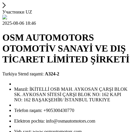
Участники UZ
2025-08-06 18:46
OSM AUTOMOTORS
OTOMOTİV SANAYİ VE DIŞ
TİCARET LİMİTED ŞİRKETİ
Turkiya Stend raqami:
A324-2
Manzil: İKİTELLİ OSB MAH. AYKOSAN ÇARŞI BLOK
SK. AYKOSAN SİTESİ ÇARŞI BLOK NO: 162 KAPI
NO: 162 BAŞAKŞEHİR/ İSTANBUL TURKIYE
Telefon raqam: +905300430770
Elektron pochta: info@osmautomotors.com
Veb-sayt: www.osmautomotors.com