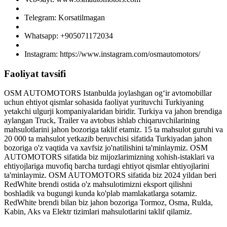
Telegram: Korsatilmagan
Whatsapp: +905071172034
Instagram: https://www.instagram.com/osmautomotors/
Faoliyat tavsifi
OSM AUTOMOTORS Istanbulda joylashgan ogʻir avtomobillar
uchun ehtiyot qismlar sohasida faoliyat yurituvchi Turkiyaning
yetakchi ulgurji kompaniyalaridan biridir. Turkiya va jahon brendiga
aylangan Truck, Trailer va avtobus ishlab chiqaruvchilarining
mahsulotlarini jahon bozoriga taklif etamiz. 15 ta mahsulot guruhi va
20 000 ta mahsulot yetkazib beruvchisi sifatida Turkiyadan jahon
bozoriga o'z vaqtida va xavfsiz jo'natilishini ta'minlaymiz. OSM
AUTOMOTORS sifatida biz mijozlarimizning xohish-istaklari va
ehtiyojlariga muvofiq barcha turdagi ehtiyot qismlar ehtiyojlarini
ta'minlaymiz. OSM AUTOMOTORS sifatida biz 2024 yildan beri
RedWhite brendi ostida o'z mahsulotimizni eksport qilishni
boshladik va bugungi kunda ko'plab mamlakatlarga sotamiz.
RedWhite brendi bilan biz jahon bozoriga Tormoz, Osma, Rulda,
Kabin, Aks va Elektr tizimlari mahsulotlarini taklif qilamiz.