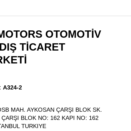
MOTORS OTOMOTİV
DIŞ TİCARET
RKETİ
:
A324-2
 OSB MAH. AYKOSAN ÇARŞI BLOK SK.
ÇARŞI BLOK NO: 162 KAPI NO: 162
TANBUL TURKIYE