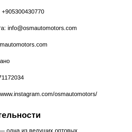
 +905300430770
та: info@osmautomotors.com
smautomotors.com
зано
71172034
://www.instagram.com/osmautomotors/
тельности
одна из ведущих оптовых