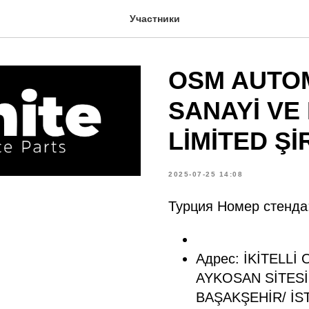
Участники
OSM AUTO
SANAYİ VE 
LİMİTED Şİ
2025-07-25 14:08
Турция Номер стенда
Адрес: İKİTELLİ
AYKOSAN SİTESİ 
BAŞAKŞEHİR/ İS