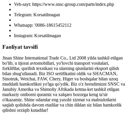
Veb-sayt: https://www.snsc-group.com/parts/index.php
Telegram: Korsatilmagan
Whatsapp: '0086-18615452112
Instagram: Korsatilmagan
Faoliyat tavsifi
Jinan Shine International Trade Co., Ltd 2008 yilda tashkil etilgan
bo'lib, u tijorat avtomobillari, yo'lovchi transport vositalari,
forkliftlar, qurilish texnikasi va ularning qismlarini eksport qilish
bilan shug'ullanadi. Biz ISO sertifikatini oldik va SHACMAN,
Sinotruk, Weichai, FAW, Chery, Higer va boshqalar bilan uzoq
muddatli hamkorlikni yo'lga qo'ydik. Biz o'z brendimizni SNSC va
Janubiy Amerika va Shimoliy Afrikada ketma-ket tashkil etilgan
markaziy omborni quramiz va xalqaro bozorga keng ta'sir
o'tkazamiz. Shine odamlar eng yaxshi xizmat va mahsulotlarni
saqlab qolishda davom etadilar va chin dildan siz bilan hamkorlik
qilishni orziqib kutadilar!