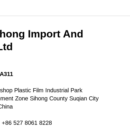
nhong Import And
Ltd
A311
hop Plastic Film Industrial Park
ment Zone Sihong County Suqian City
China
 +86 527 8061 8228