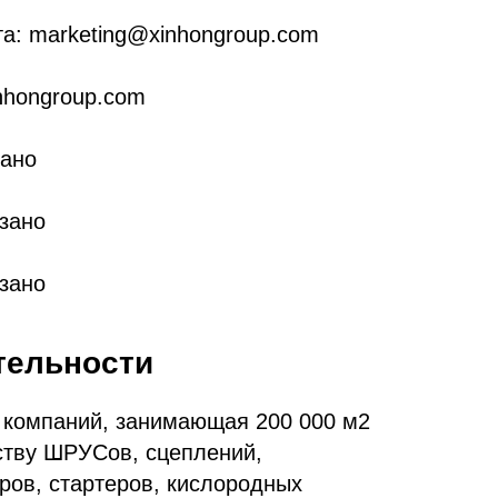
а: marketing@xinhongroup.com
nhongroup.com
зано
зано
азано
тельности
а компаний, занимающая 200 000 м2
ству ШРУСов, сцеплений,
ров, стартеров, кислородных