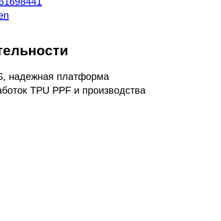
761698441
len
тельности
, надежная платформа
аботок TPU PPF и производства