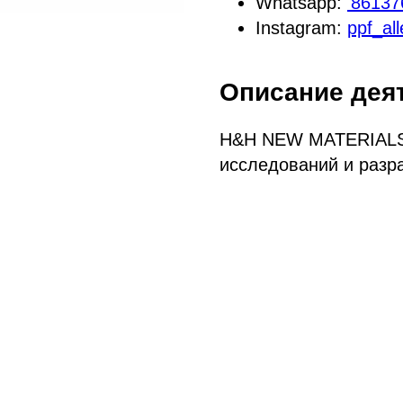
Whatsapp:
'8613
Instagram:
ppf_al
Описание дея
H&H NEW MATERIALS
исследований и разр