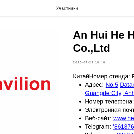
Участники
An Hui He H
Co.,Ltd
2025-07-23 18:46
КитайНомер стенда:
Адрес:
No.5,Data
Guangde City, Anh
Номер телефона
Электронная поч
Веб-сайт:
www.he
Telegram:
'86137