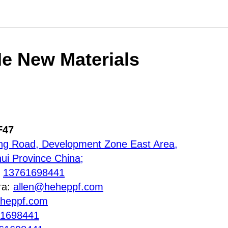
e New Materials
F47
ng Road, Development Zone East Area,
ui Province China;
:
13761698441
та:
allen@heheppf.com
heppf.com
61698441