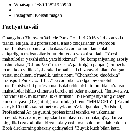
Whatsapp: ‘+86 15851955950
Instagram: Korsatilmagan
Faoliyat tavsifi
Changzhou Zhuowen Vehicle Parts Co., Ltd 2016 yil 4 avgustda
tashkil etilgan. Bu professional ishlab chiqarishdir. avtomobil
modifikatsiyasi panjara fabrikasi.Zavod tomonidan ishlab
chiqarilgan mahsulotlar butun dunyoda yaxshi sotiladi. "Yaxshi
mahsulotlar, yaxshi sifat, yaxshi xizmat" - bu kompaniyaning asosiy
tushunchasi ["Chjuo Ven" markasi o'zgartirilgan panjara) bir necha
marta ko'p yillik sa'y-harakatlar natijasida biz zavod bilan o'ralgan
yangi mashinani o'rnatdik, uning nomi "Changzhou xiaofeixia"
Transport Parts Co., LTD." zavod bilan o'ralgan avtomobil
modifikatsiyasini professional ishlab chiqarish. tomonidan o'ralgan
mahsulotlar ishlab chiqarish barcha mijozlar maqtaydi. "Innovatsiya,
individuallik, mukammallikka intilish" - bu kompaniyaning dizayn
konsepsiyasi. [O'zgartirilgan atrofidagi brend "MHMCFLY"] Zavod
qariyb 10 000 kvadrat metr maydonni o'z ichiga oladi, 30 ishchi,
Professional Ar-ge guruhi, professional texnika va uskunalar
mavjud. Ba'zi xorijiy mijozlar ta'minlaydi namunalar, g'oyalar va
birgalikda zavod bilan birgalikda yaxshi mahsulotlar ishlab chiqish.
Bosh direktorning shaxsiy qadriyatlari "Buyuk kuch bilan katta