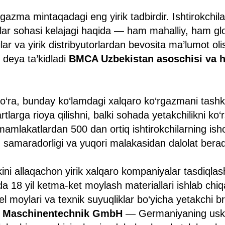
azma mintaqadagi eng yirik tadbirdir. Ishtirokchil
lar sohasi kelajagi haqida — ham mahalliy, ham g
lar va yirik distribyutorlardan bevosita ma’lumot ol
 deya ta’kidladi
BMCA Uzbekistan asoschisi va h
ko‘ra, bunday ko‘lamdagi xalqaro ko‘rgazmani tashki
tlarga rioya qilishni, balki sohada yetakchilikni ko
i mamlakatlardan 500 dan ortiq ishtirokchilarning ish
ng samaradorligi va yuqori malakasidan dalolat berad
okini allaqachon yirik xalqaro kompaniyalar tasdiqla
18 yil ketma-ket moylash materiallari ishlab chiq
l moylari va texnik suyuqliklar bo‘yicha yetakchi 
 Maschinentechnik GmbH
— Germaniyaning usk