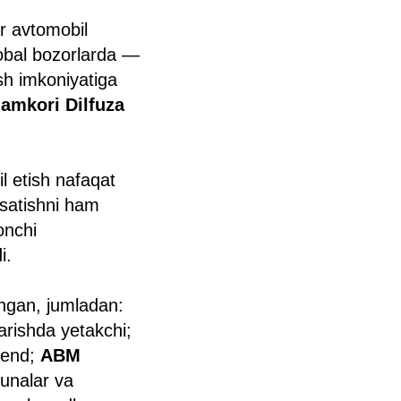
ar avtomobil
lobal bozorlarda —
ish imkoniyatiga
amkori Dilfuza
l etish nafaqat
‘rsatishni ham
onchi
i.
shgan, jumladan:
arishda yetakchi;
brend;
ABM
unalar va