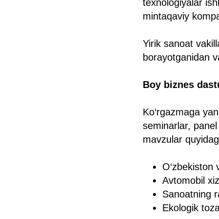
texnologiyalar is
mintaqaviy kompa
Yirik sanoat vakill
borayotganidan va 
Boy biznes dast
Ko‘rgazmaga yana
seminarlar, panel
mavzular quyidagil
O‘zbekiston 
Avtomobil xiz
Sanoatning raq
Ekologik toz