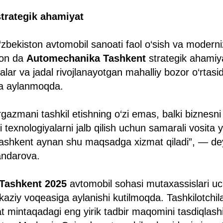
trategik ahamiyat
bekiston avtomobil sanoati faol o‘sish va moderni
fon da
Automechanika Tashkent
strategik ahamiya
yalar va jadal rivojlanayotgan mahalliy bozor o‘rtas
ga aylanmoqda.
azmani tashkil etishning o‘zi emas, balki biznesni r
 texnologiyalarni jalb qilish uchun samarali vosita
shkent aynan shu maqsadga xizmat qiladi”, — de
andarova.
Tashkent 2025
avtomobil sohasi mutaxassislari u
iy voqeasiga aylanishi kutilmoqda. Tashkilotchilar
 mintaqadagi eng yirik tadbir maqomini tasdiqlashi