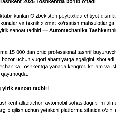
ashkent 2025 Toshkentda bo‘lib o‘tadi
ktabr
kunlari O‘zbekiston poytaxtida ehtiyot qismla
kunalar va texnik xizmat ko‘rsatish mahsulotlariga
irik sanoat tadbiri —
Automechanika Tashkent
ni
zma 15 000 dan ortiq professional tashrif buyuruvchi
 bozor uchun yuqori ahamiyatga egaligini isbotladi.
echanika Toshkentga yanada kengroq ko‘lam va isht
n qaytmoqda.
yirik sanoat tadbiri
shkent allaqachon avtomobil sohasidagi bilim alm
arg‘ib qilish uchun yetakchi platforma sifatida o‘zini