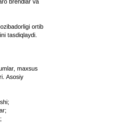
aro brendlar va
ozibadorligi ortib
ni tasdiqlaydi.
rumlar, maxsus
i. Asosiy
shi;
ar;
;