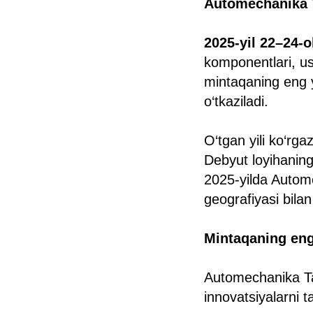
Automechanika T
2025-yil 22–24-o
komponentlari, us
mintaqaning eng y
o‘tkaziladi.
O‘tgan yili ko‘rga
Debyut loyihaning
2025-yilda Autom
geografiyasi bila
Mintaqaning eng 
Automechanika Ta
innovatsiyalarni t