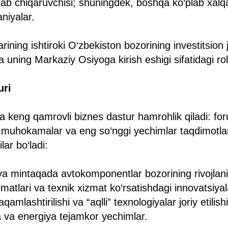
hlab chiqaruvchisi; shuningdek, boshqa ko‘plab xalq
niyalar.
arining ishtiroki O‘zbekiston bozorining investitsion j
uning Markaziy Osiyoga kirish eshigi sifatidagi roli
uri
 keng qamrovli biznes dastur hamrohlik qiladi: fo
 muhokamalar va eng so‘nggi yechimlar taqdimotlar
ar bo‘ladi:
va mintaqada avtokomponentlar bozorining rivojlani
matlari va texnik xizmat ko‘rsatishdagi innovatsiyal
amlashtirilishi va “aqlli” texnologiyalar joriy etilishi
a va energiya tejamkor yechimlar.