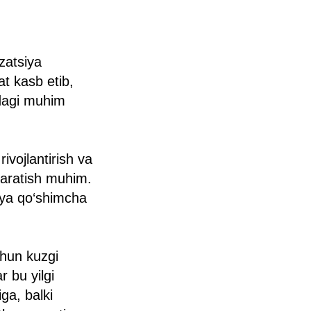
zatsiya
t kasb etib,
idagi muhim
ivojlantirish va
 yaratish muhim.
ya qo‘shimcha
chun kuzgi
 bu yilgi
ga, balki