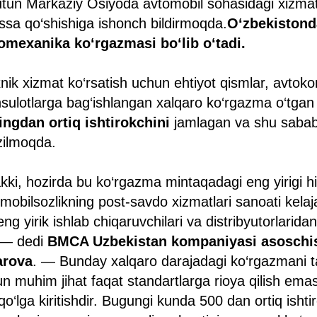
utun Markaziy Osiyoda avtomobil sohasidagi xizmat
 hissa qo‘shishiga ishonch bildirmoqda.
O‘zbekistond
omexanika ko‘rgazmasi bo‘lib o‘tadi.
xnik xizmat ko‘rsatish uchun ehtiyot qismlar, avtok
ulotlarga bag‘ishlangan xalqaro ko‘rgazma o‘tgan 
ngdan ortiq ishtirokchini
jamlagan va shu sabab
zilmoqda.
kki, hozirda bu ko‘rgazma mintaqadagi eng yirigi h
omobilsozlikning post-savdo xizmatlari sanoati kelaj
ng yirik ishlab chiqaruvchilari va distribyutorlaridan
, — dedi
BMCA Uzbekistan kompaniyasi asoschis
arova
. — Bunday xalqaro darajadagi ko‘rgazmani ta
n muhim jihat faqat standartlarga rioya qilish ema
qo‘lga kiritishdir. Bugungi kunda 500 dan ortiq ishti