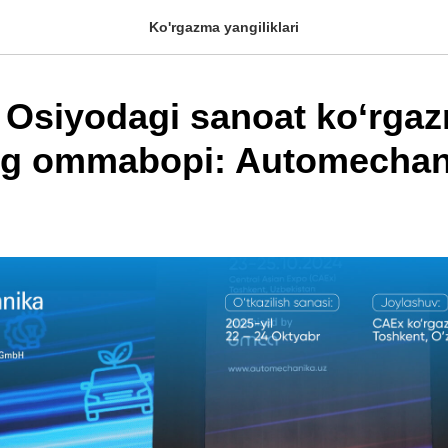
Ko'rgazma yangiliklari
 Osiyodagi sanoat ko‘rgaz
ng ommabopi: Automechan