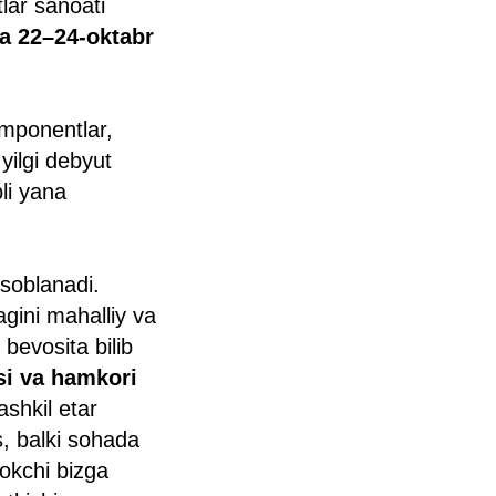
lar sanoati
a 22–24-oktabr
omponentlar,
yilgi debyut
li yana
isoblanadi.
agini mahalliy va
 bevosita bilib
i va hamkori
shkil etar
s, balki sohada
rokchi bizga