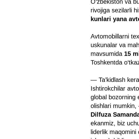
O‘zbekiston va b
rivojiga sezilarli
kunlari yana avt
Avtomobillarni te
uskunalar va mahs
mavsumida
15 mi
Toshkentda o‘tka
— Ta’kidlash kera
Ishtirokchilar avt
global bozorning e
olishlari mumkin
Dilfuza Samand
ekanmiz, biz uchu
liderlik maqomini 