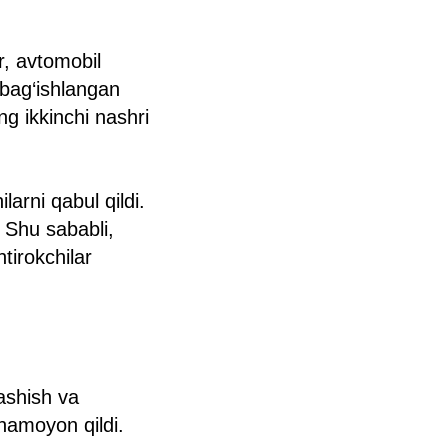
r, avtomobil
 bag‘ishlangan
ng ikkinchi nashri
larni qabul qildi.
 Shu sababli,
irokchilar
ashish va
 namoyon qildi.