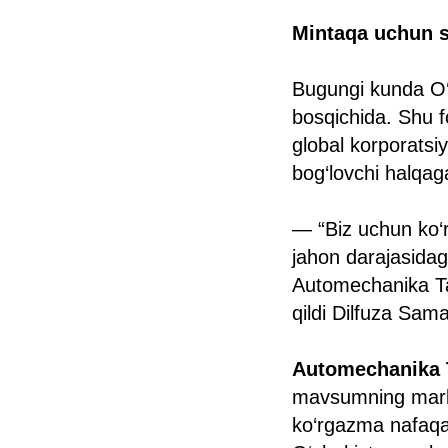
Mintaqa uchun s
Bugungi kunda O‘z
bosqichida. Shu 
global korporatsi
bog‘lovchi halqa
— “Biz uchun ko‘rg
jahon darajasidagi
Automechanika Ta
qildi Dilfuza Sam
Automechanika 
mavsumning markaz
ko‘rgazma nafaqat