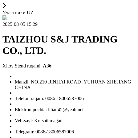
Участники UZ
2025-08-05 15:29
TAIZHOU S&J TRADING
CO., LTD.
Xitoy Stend raqami:
A36
Manzil: NO.210 ,JINHAI ROAD ,YUHUAN ZHEJIANG
CHINA
Telefon raqam: 0086-18006587006
Elektron pochta: litian45@yeah.net
Veb-sayt: Korsatilmagan
Telegram: 0086-18006587006