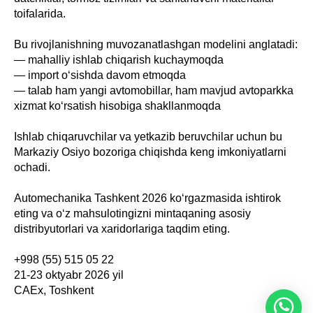
toifalarida.
Bu rivojlanishning muvozanatlashgan modelini anglatadi:
— mahalliy ishlab chiqarish kuchaymoqda
— import o‘sishda davom etmoqda
— talab ham yangi avtomobillar, ham mavjud avtoparkka
xizmat ko‘rsatish hisobiga shakllanmoqda
Ishlab chiqaruvchilar va yetkazib beruvchilar uchun bu
Markaziy Osiyo bozoriga chiqishda keng imkoniyatlarni
ochadi.
Automechanika Tashkent 2026 ko‘rgazmasida ishtirok
eting va o‘z mahsulotingizni mintaqaning asosiy
distribyutorlari va xaridorlariga taqdim eting.
+998 (55) 515 05 22
21-23 oktyabr 2026 yil
CAEx, Toshkent