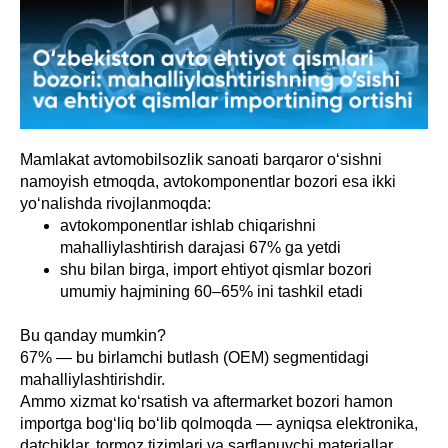
Mamlakat avtomobilsozlik sanoati barqaror o‘sishni
namoyish etmoqda, avtokomponentlar bozori esa ikki
yo‘nalishda rivojlanmoqda:
avtokomponentlar ishlab chiqarishni
mahalliylashtirish darajasi 67% ga yetdi
shu bilan birga, import ehtiyot qismlar bozori
umumiy hajmining 60–65% ini tashkil etadi
Bu qanday mumkin?
67% — bu birlamchi butlash (OEM) segmentidagi
mahalliylashtirishdir.
Ammo xizmat ko‘rsatish va aftermarket bozori hamon
importga bog‘liq bo‘lib qolmoqda — ayniqsa elektronika,
datchiklar, tormoz tizimlari va sarflanuvchi materiallar