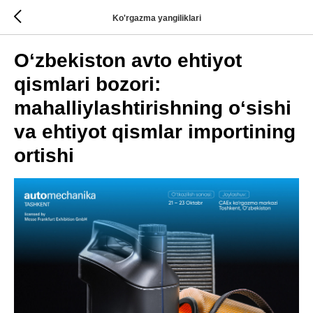
Ko'rgazma yangiliklari
O‘zbekiston avto ehtiyot
qismlari bozori:
mahalliylashtirishning o‘sishi
va ehtiyot qismlar importining
ortishi