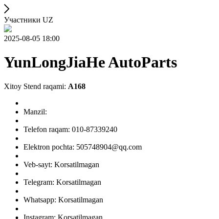
Участники UZ
2025-08-05 18:00
YunLongJiaHe AutoParts
Xitoy Stend raqami:
A168
Manzil:
Telefon raqam: 010-87339240
Elektron pochta: 505748904@qq.com
Veb-sayt: Korsatilmagan
Telegram: Korsatilmagan
Whatsapp: Korsatilmagan
Instagram: Korsatilmagan