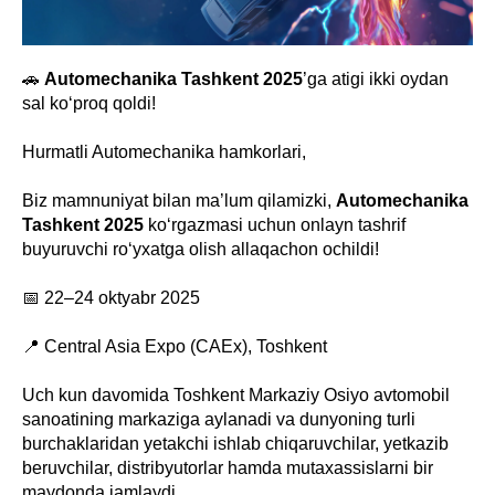
🚗
Automechanika Tashkent 2025
’ga atigi ikki oydan
sal ko‘proq qoldi!
Hurmatli Automechanika hamkorlari,
Biz mamnuniyat bilan ma’lum qilamizki,
Automechanika
Tashkent 2025
ko‘rgazmasi uchun onlayn tashrif
buyuruvchi ro‘yxatga olish allaqachon ochildi!
📅 22–24 oktyabr 2025
📍 Central Asia Expo (CAEx), Toshkent
Uch kun davomida Toshkent Markaziy Osiyo avtomobil
sanoatining markaziga aylanadi va dunyoning turli
burchaklaridan yetakchi ishlab chiqaruvchilar, yetkazib
beruvchilar, distribyutorlar hamda mutaxassislarni bir
maydonda jamlaydi.