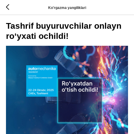
Ko'rgazma yangiliklari
Tashrif buyuruvchilar onlayn
ro‘yxati ochildi!