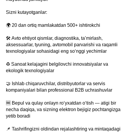
Sizni kutayotganlar:
🌍 20 dan ortiq mamlakatdan 500+ ishtirokchi
🛠 Avto ehtiyot qismlar, diagnostika, ta’mirlash,
aksessuarlar, tyuning, avtomobil parvarishi va raqamli
texnologiyalar sohasidagi eng so‘nggi yechimlar
♻️ Sanoat kelajagini belgilovchi innovatsiyalar va
ekologik texnologiyalar
🤝 Ishlab chiqaruvchilar, distribyutorlar va servis
kompaniyalari bilan professional B2B uchrashuvlar
🆓 Bepul va qulay onlayn ro‘yxatdan o‘tish — atigi bir
necha daqiqa, va sizning elektron bejigiz pochtangizga
yetib boradi
📌 Tashrifingizni oldindan rejalashtiring va mintaqadagi