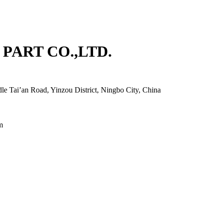
PART CO.,LTD.
e Tai’an Road, Yinzou District, Ningbo City, China
m