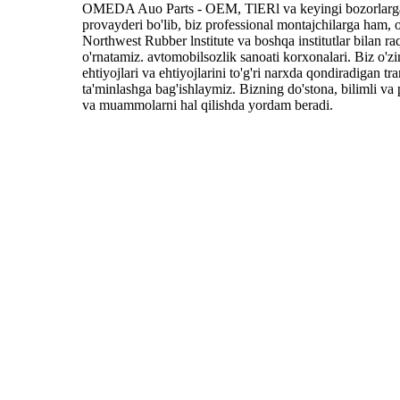
OMEDA Auo Parts - OEM, TlERl va keyingi bozorlarga e'
provayderi bo'lib, biz professional montajchilarga ham, 
Northwest Rubber lnstitute va boshqa institutlar bilan r
o'rnatamiz. avtomobilsozlik sanoati korxonalari. Biz o'z
ehtiyojlari va ehtiyojlarini to'g'ri narxda qondiradigan tr
ta'minlashga bag'ishlaymiz. Bizning do'stona, bilimli va 
va muammolarni hal qilishda yordam beradi.