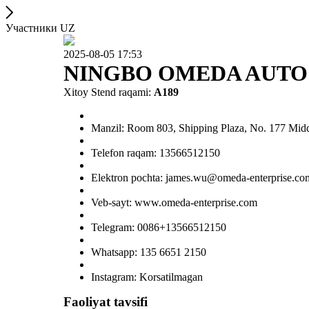
Участники UZ
2025-08-05 17:53
NINGBO OMEDA AUTO 
Xitoy Stend raqami:
A189
Manzil: Room 803, Shipping Plaza, No. 177 Middl
Telefon raqam: 13566512150
Elektron pochta: james.wu@omeda-enterprise.co
Veb-sayt: www.omeda-enterprise.com
Telegram: 0086+13566512150
Whatsapp: 135 6651 2150
Instagram: Korsatilmagan
Faoliyat tavsifi