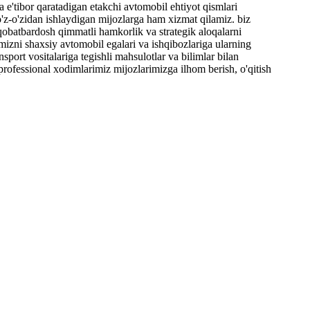
tibor qaratadigan etakchi avtomobil ehtiyot qismlari
o'z-o'zidan ishlaydigan mijozlarga ham xizmat qilamiz. biz
aqobatbardosh qimmatli hamkorlik va strategik aloqalarni
imizni shaxsiy avtomobil egalari va ishqibozlariga ularning
ansport vositalariga tegishli mahsulotlar va bilimlar bilan
professional xodimlarimiz mijozlarimizga ilhom berish, o'qitish