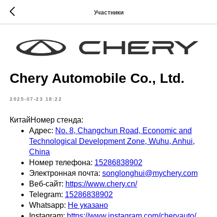
Участники
Chery Automobile Co., Ltd.
2025-07-23 18:22
КитайНомер стенда:
Адрес:
No. 8, Changchun Road, Economic and
Technological Development Zone, Wuhu, Anhui,
China
Номер телефона:
15286838902
Электронная почта:
songlonghui@mychery.com
Веб-сайт:
https://www.chery.cn/
Telegram:
15286838902
Whatsapp:
Не указано
Instagram:
https://www.instagram.com/cheryauto/