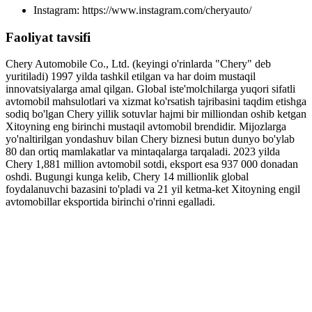
Instagram: https://www.instagram.com/cheryauto/
Faoliyat tavsifi
Chery Automobile Co., Ltd. (keyingi o'rinlarda "Chery" deb
yuritiladi) 1997 yilda tashkil etilgan va har doim mustaqil
innovatsiyalarga amal qilgan. Global iste'molchilarga yuqori sifatli
avtomobil mahsulotlari va xizmat ko'rsatish tajribasini taqdim etishga
sodiq bo'lgan Chery yillik sotuvlar hajmi bir milliondan oshib ketgan
Xitoyning eng birinchi mustaqil avtomobil brendidir. Mijozlarga
yo'naltirilgan yondashuv bilan Chery biznesi butun dunyo bo'ylab
80 dan ortiq mamlakatlar va mintaqalarga tarqaladi. 2023 yilda
Chery 1,881 million avtomobil sotdi, eksport esa 937 000 donadan
oshdi. Bugungi kunga kelib, Chery 14 millionlik global
foydalanuvchi bazasini to'pladi va 21 yil ketma-ket Xitoyning engil
avtomobillar eksportida birinchi o'rinni egalladi.