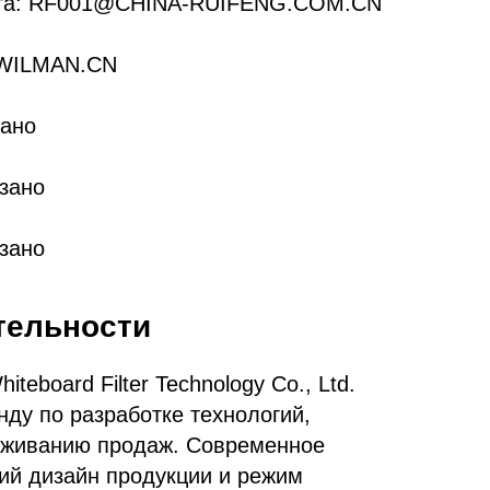
чта: RF001@CHINA-RUIFENG.COM.CN
.WILMAN.CN
зано
зано
азано
тельности
eboard Filter Technology Co., Ltd.
ду по разработке технологий,
уживанию продаж. Современное
ий дизайн продукции и режим