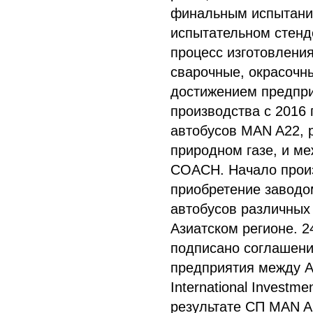
финальным испытание
испытательном стенде
процесс изготовлен
сварочные, окрасочн
достижением предпри
производства с 2016 
автобусов MAN A22,
природном газе, и м
СОАСН. Начало произ
приобретение заводо
автобусов различных
Азиатском регионе. 2
подписано соглашени
предприятия между А
International Investm
результате СП MAN A