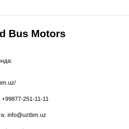
nd Bus Motors
енда:
tbm.uz/
 +99877-251-11-11
а: info@uztbm.uz