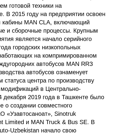
м готовой техники на
. В 2015 году на предприятии освоен
ия кабины MAN CLA, включающий
ые и сборочные процессы. Крупным
ятия является начало серийного
года городских низкопольных
 работающих на компримированном
еждугородних автобусов MAN RRЗ
водства автобусов ознаменует
м статуса центра по производству
 модификаций в Центрально-
4 декабря 2019 года в Ташкенте было
е о создании совместного
О «Узавтосаноат», Sinotruk
ent Limited и MAN Truck & Bus SE. В
uto-Uzbekistan начало свою