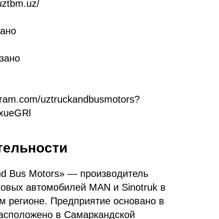
uztbm.uz/
зано
зано
agram.com/uztruckandbusmotors?
xueGRl
тельности
d Bus Motors» — производитель
ковых автомобилей MAN и Sinotruk в
м регионе. Предприятие основано в
 расположено в Самаркандской