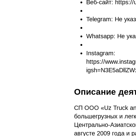
Веб-сайт: https://
Telegram: Не ука
Whatsapp: Не ука
Instagram:
https://www.inst
igsh=N3E5aDllZW
Описание дея
СП ООО «Uz Truck an
большегрузных и лег
Центрально-Азиатско
августе 2009 года и