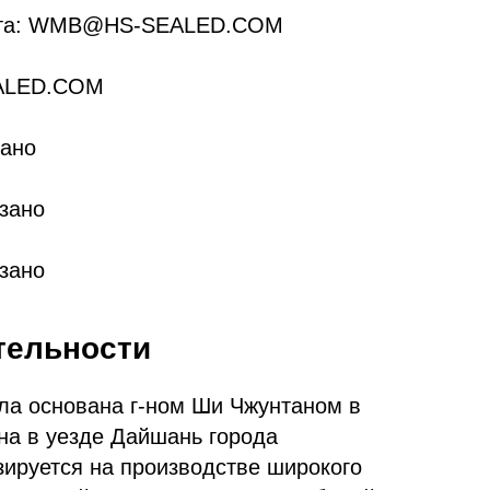
очта: WMB@HS-SEALED.COM
EALED.COM
зано
зано
азано
тельности
ла основана г-ном Ши Чжунтаном в
на в уезде Дайшань города
ируется на производстве широкого