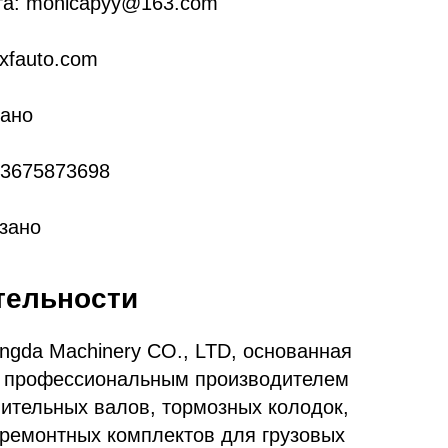
та: monicapyy@163.com
xfauto.com
зано
13675873698
азано
тельности
ngda Machinery CO., LTD, основанная
ся профессиональным производителем
ительных валов, тормозных колодок,
 ремонтных комплектов для грузовых