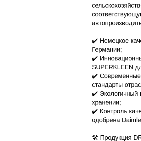
сельскохозяйств
соответствующу
автопроизводите
✔️ Немецкое кач
Германии;
✔️ Инновационн
SUPERKLEEN для
✔️ Современные
стандарты отрас
✔️ Экологичный 
хранении;
✔️ Контроль кач
одобрена Daimle
🛠 Продукция D