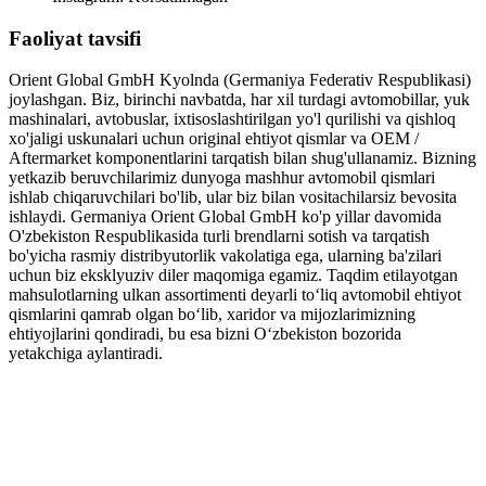
Faoliyat tavsifi
Orient Global GmbH Kyolnda (Germaniya Federativ Respublikasi)
joylashgan. Biz, birinchi navbatda, har xil turdagi avtomobillar, yuk
mashinalari, avtobuslar, ixtisoslashtirilgan yo'l qurilishi va qishloq
xo'jaligi uskunalari uchun original ehtiyot qismlar va OEM /
Aftermarket komponentlarini tarqatish bilan shug'ullanamiz. Bizning
yetkazib beruvchilarimiz dunyoga mashhur avtomobil qismlari
ishlab chiqaruvchilari bo'lib, ular biz bilan vositachilarsiz bevosita
ishlaydi. Germaniya Orient Global GmbH ko'p yillar davomida
O'zbekiston Respublikasida turli brendlarni sotish va tarqatish
bo'yicha rasmiy distribyutorlik vakolatiga ega, ularning ba'zilari
uchun biz eksklyuziv diler maqomiga egamiz. Taqdim etilayotgan
mahsulotlarning ulkan assortimenti deyarli to‘liq avtomobil ehtiyot
qismlarini qamrab olgan bo‘lib, xaridor va mijozlarimizning
ehtiyojlarini qondiradi, bu esa bizni O‘zbekiston bozorida
yetakchiga aylantiradi.