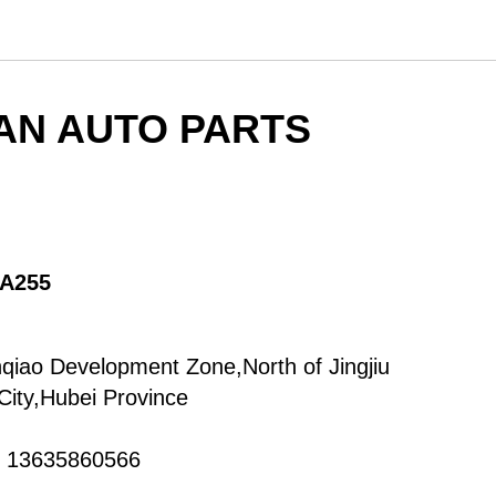
AN AUTO PARTS
A255
nqiao Development Zone,North of Jingjiu
ity,Hubei Province
 13635860566