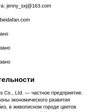
а: jenny_sxj@163.com
beidafan.com
зано
зано
азано
тельности
ts Co., Ltd. — частное предприятие.
зоны экономического развития
иэ, в живописном городе цветов