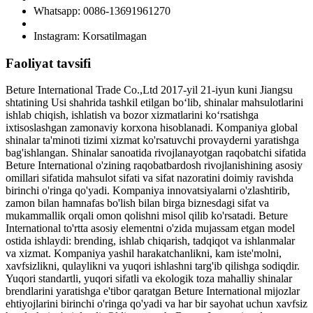
Whatsapp: 0086-13691961270
Instagram: Korsatilmagan
Faoliyat tavsifi
Beture International Trade Co.,Ltd 2017-yil 21-iyun kuni Jiangsu
shtatining Usi shahrida tashkil etilgan bo‘lib, shinalar mahsulotlarini
ishlab chiqish, ishlatish va bozor xizmatlarini ko‘rsatishga
ixtisoslashgan zamonaviy korxona hisoblanadi. Kompaniya global
shinalar ta'minoti tizimi xizmat ko'rsatuvchi provayderni yaratishga
bag'ishlangan. Shinalar sanoatida rivojlanayotgan raqobatchi sifatida
Beture International o'zining raqobatbardosh rivojlanishining asosiy
omillari sifatida mahsulot sifati va sifat nazoratini doimiy ravishda
birinchi o'ringa qo'yadi. Kompaniya innovatsiyalarni o'zlashtirib,
zamon bilan hamnafas bo'lish bilan birga biznesdagi sifat va
mukammallik orqali omon qolishni misol qilib ko'rsatadi. Beture
International to'rtta asosiy elementni o'zida mujassam etgan model
ostida ishlaydi: brending, ishlab chiqarish, tadqiqot va ishlanmalar
va xizmat. Kompaniya yashil harakatchanlikni, kam iste'molni,
xavfsizlikni, qulaylikni va yuqori ishlashni targ'ib qilishga sodiqdir.
Yuqori standartli, yuqori sifatli va ekologik toza mahalliy shinalar
brendlarini yaratishga e'tibor qaratgan Beture International mijozlar
ehtiyojlarini birinchi o'ringa qo'yadi va har bir sayohat uchun xavfsiz