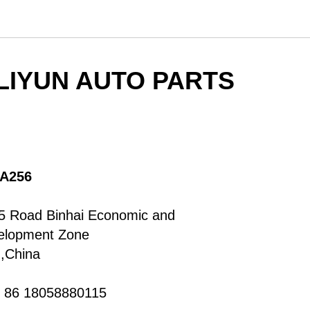
IYUN AUTO PARTS
A256
5 Road Binhai Economic and
velopment Zone
,China
 86 18058880115