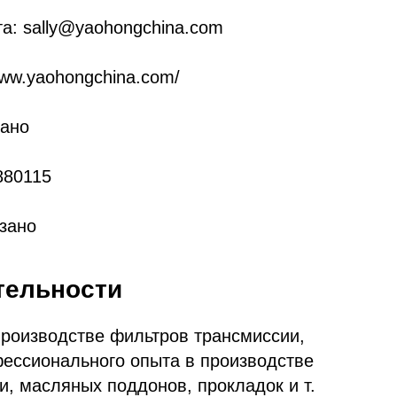
а: sally@yaohongchina.com
/www.yaohongchina.com/
зано
880115
азано
тельности
производстве фильтров трансмиссии,
фессионального опыта в производстве
, масляных поддонов, прокладок и т.