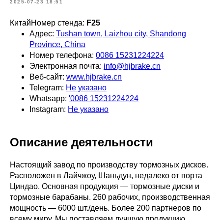
2025-07-23 18:51
КитайНомер стенда:
F25
Адрес:
Tushan town, Laizhou city, Shandong
Province, China
Номер телефона:
0086 15231224224
Электронная почта:
info@hjbrake.cn
Веб-сайт:
www.hjbrake.cn
Telegram:
Не указано
Whatsapp:
'0086 15231224224
Instagram:
Не указано
Описание деятельности
Настоящий завод по производству тормозных дисков.
Расположен в Лайчжоу, Шаньдун, недалеко от порта
Циндао. Основная продукция — тормозные диски и
тормозные барабаны. 260 рабочих, производственная
мощность — 6000 шт./день. Более 200 партнеров по
всему миру. Мы поставляем лучшую продукцию