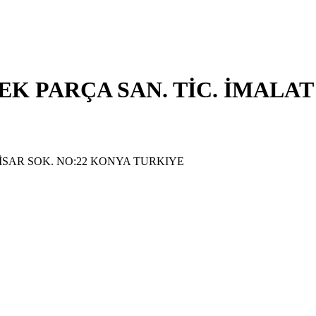
PARÇA SAN. TİC. İMALAT P
İSAR SOK. NO:22 KONYA TURKIYE