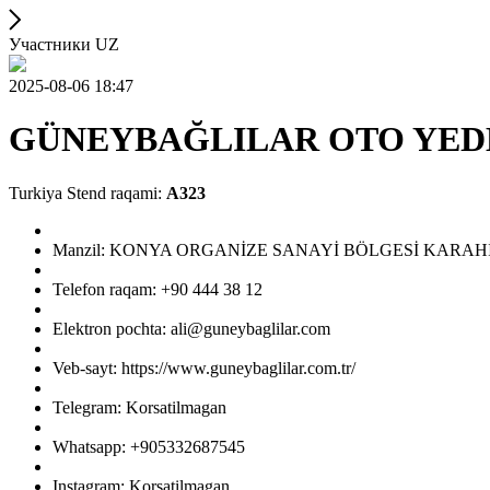
Участники UZ
2025-08-06 18:47
GÜNEYBAĞLILAR OTO YEDEK 
Turkiya Stend raqami:
A323
Manzil: KONYA ORGANİZE SANAYİ BÖLGESİ KARAH
Telefon raqam: +90 444 38 12
Elektron pochta: ali@guneybaglilar.com
Veb-sayt: https://www.guneybaglilar.com.tr/
Telegram: Korsatilmagan
Whatsapp: +905332687545
Instagram: Korsatilmagan