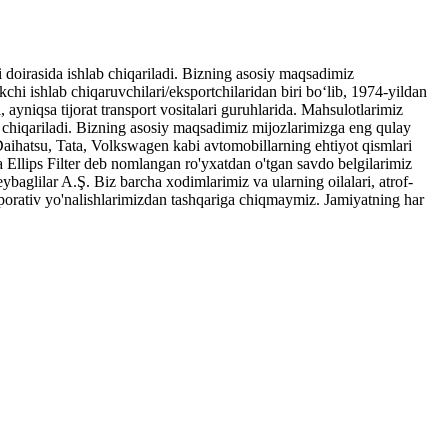
i doirasida ishlab chiqariladi. Bizning asosiy maqsadimiz
chi ishlab chiqaruvchilari/eksportchilaridan biri boʻlib, 1974-yildan
 ayniqsa tijorat transport vositalari guruhlarida. Mahsulotlarimiz
ab chiqariladi. Bizning asosiy maqsadimiz mijozlarimizga eng qulay
Daihatsu, Tata, Volkswagen kabi avtomobillarning ehtiyot qismlari
 Ellips Filter deb nomlangan ro'yxatdan o'tgan savdo belgilarimiz
ybaglilar A.Ş. Biz barcha xodimlarimiz va ularning oilalari, atrof-
rporativ yo'nalishlarimizdan tashqariga chiqmaymiz. Jamiyatning har