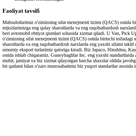
Faoliyat tavsifi
Mahsulotlarimiz o'zimizning sifat menejmenti tizimi (QACS) ostida biri
mijozlarimizga eng qulay sharoitlarda va eng raqobatbardosh narxlarda 
beri avtomobil ehtiyot qismlari sohasida xizmat qiladi. U Van, Pick Up 
o'zimizning sifat menejmenti tizimi (QACS) ostida birinchi toifadagi x
sharoitlarda va eng raqobatbardosh narxlarda eng yaxshi sifatni takli
umumiy eksport turlarimiz qatoriga kiradi. Biz Japaco, Hinshitsu, Ka
ostida ishlab chiqaramiz. Guneybaglilar Inc. eng yaxshi standartlarda 
muhit, jamiyat va biz xizmat qilayotgan barcha shaxslar oldida javobg
bir qatlami bilan o'zaro munosabatimiz biz yuqori standartlar asosida i