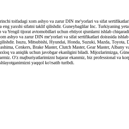
nchi toifadagi xom ashyo va zarur DIN me'yorlari va sifat sertifikatlar
eng yaxshi sifatni taklif qilishdir. Guneybaglilar Inc. Turkiyaning yetak
va Yengil tijorat avtomobillari uchun ehtiyot qismlarni ishlab chiqaradi,
om ashyo va zarur DIN me'yorlari va sifat sertifikatlari doirasida ishl
f qilishdir. Isuzu, Mitsubishi, Hyundai, Honda, Suzuki, Mazda, Toyota, 
yashima, Cenkers, Brake Master, Clutch Master, Gear Master, Albany va
axloq va aniqlik uchun javobgar ekanligini biladi. Mijozlarimizga, Güne
armiz. O'z majburiyatlarimizni bajarar ekanmiz, biz professional va ko
shlayotganimizni yaqqol ko'rsatib turibdi.