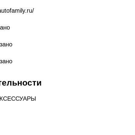
autofamily.ru/
зано
зано
азано
тельности
КСЕССУАРЫ