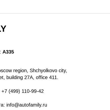
LY
:
А335
cow region, Shchyolkovo city,
, building 27A, office 411.
+7 (499) 110-99-42
: info@autofamily.ru