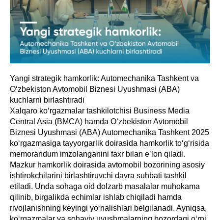
Yangi strategik hamkorlik: Automechanika Tashkent va
O‘zbekiston Avtomobil Biznesi Uyushmasi (ABA)
kuchlarni birlashtiradi
Xalqaro ko‘rgazmalar tashkilotchisi Business Media
Central Asia (BMCA) hamda O‘zbekiston Avtomobil
Biznesi Uyushmasi (ABA) Automechanika Tashkent 2025
ko‘rgazmasiga tayyorgarlik doirasida hamkorlik to‘g‘risida
memorandum imzolanganini faxr bilan e’lon qiladi.
Mazkur hamkorlik doirasida avtomobil bozorining asosiy
ishtirokchilarini birlashtiruvchi davra suhbati tashkil
etiladi. Unda sohaga oid dolzarb masalalar muhokama
qilinib, birgalikda echimlar ishlab chiqiladi hamda
rivojlanishning keyingi yo‘nalishlari belgilanadi. Ayniqsa,
ko‘rgazmalar va sohaviy uyushmalarning bozordagi o‘rni,