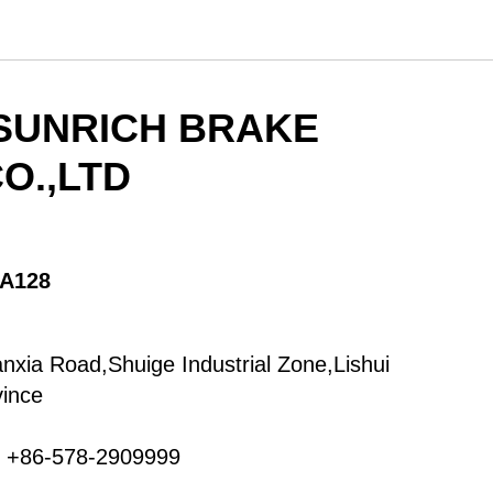
SUNRICH BRAKE
O.,LTD
A128
nxia Road,Shuige Industrial Zone,Lishui
vince
 +86-578-2909999