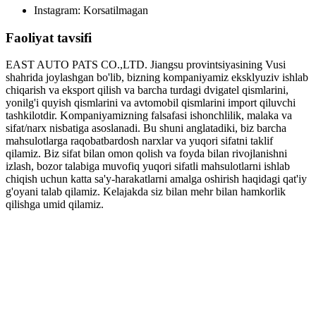
Instagram: Korsatilmagan
Faoliyat tavsifi
EAST AUTO PATS CO.,LTD. Jiangsu provintsiyasining Vusi
shahrida joylashgan bo'lib, bizning kompaniyamiz eksklyuziv ishlab
chiqarish va eksport qilish va barcha turdagi dvigatel qismlarini,
yonilg'i quyish qismlarini va avtomobil qismlarini import qiluvchi
tashkilotdir. Kompaniyamizning falsafasi ishonchlilik, malaka va
sifat/narx nisbatiga asoslanadi. Bu shuni anglatadiki, biz barcha
mahsulotlarga raqobatbardosh narxlar va yuqori sifatni taklif
qilamiz. Biz sifat bilan omon qolish va foyda bilan rivojlanishni
izlash, bozor talabiga muvofiq yuqori sifatli mahsulotlarni ishlab
chiqish uchun katta sa'y-harakatlarni amalga oshirish haqidagi qat'iy
g'oyani talab qilamiz. Kelajakda siz bilan mehr bilan hamkorlik
qilishga umid qilamiz.