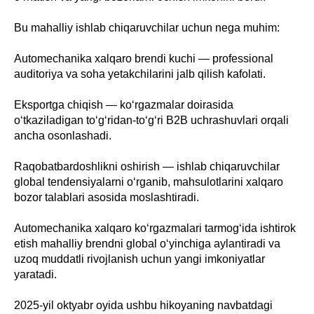
Bu mahalliy ishlab chiqaruvchilar uchun nega muhim:
Automechanika xalqaro brendi kuchi — professional
auditoriya va soha yetakchilarini jalb qilish kafolati.
Eksportga chiqish — ko‘rgazmalar doirasida
o‘tkaziladigan to‘g‘ridan-to‘g‘ri B2B uchrashuvlari orqali
ancha osonlashadi.
Raqobatbardoshlikni oshirish — ishlab chiqaruvchilar
global tendensiyalarni o‘rganib, mahsulotlarini xalqaro
bozor talablari asosida moslashtiradi.
Automechanika xalqaro ko‘rgazmalari tarmog‘ida ishtirok
etish mahalliy brendni global o‘yinchiga aylantiradi va
uzoq muddatli rivojlanish uchun yangi imkoniyatlar
yaratadi.
2025-yil oktyabr oyida ushbu hikoyaning navbatdagi