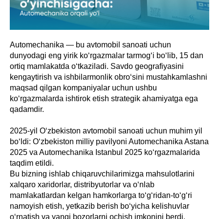
Automechanika — bu avtomobil sanoati uchun
dunyodagi eng yirik ko‘rgazmalar tarmog‘i bo‘lib, 15 dan
ortiq mamlakatda o‘tkaziladi. Savdo geografiyasini
kengaytirish va ishbilarmonlik obro‘sini mustahkamlashni
maqsad qilgan kompaniyalar uchun ushbu
ko‘rgazmalarda ishtirok etish strategik ahamiyatga ega
qadamdir.
2025-yil O‘zbekiston avtomobil sanoati uchun muhim yil
bo‘ldi: O‘zbekiston milliy pavilyoni Automechanika Astana
2025 va Automechanika Istanbul 2025 ko‘rgazmalarida
taqdim etildi.
Bu bizning ishlab chiqaruvchilarimizga mahsulotlarini
xalqaro xaridorlar, distribyutorlar va o‘nlab
mamlakatlardan kelgan hamkorlarga to‘g‘ridan-to‘g‘ri
namoyish etish, yetkazib berish bo‘yicha kelishuvlar
o‘rnatish va yangi bozorlarni ochish imkonini berdi.