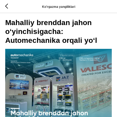
Ko'rgazma yangiliklari
Mahalliy brenddan jahon
o‘yinchisigacha:
Automechanika orqali yo‘l