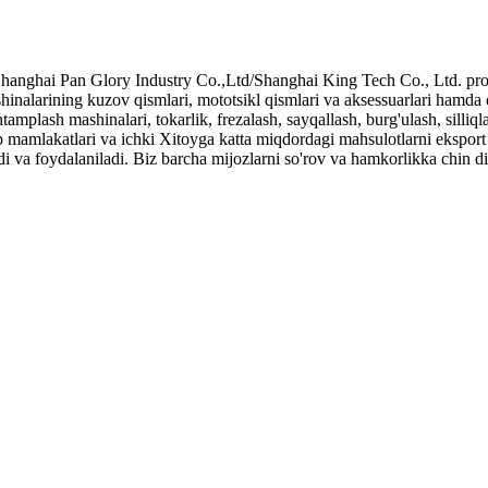
hanghai Pan Glory Industry Co.,Ltd/Shanghai King Tech Co., Ltd. profes
ashinalarining kuzov qismlari, mototsikl qismlari va aksessuarlari hamda 
plash mashinalari, tokarlik, frezalash, sayqallash, burg'ulash, silliqla
mamlakatlari va ichki Xitoyga katta miqdordagi mahsulotlarni eksport 
i va foydalaniladi. Biz barcha mijozlarni so'rov va hamkorlikka chin d