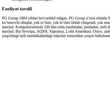
Faoliyat tavsifi
PG Group 1984 yildan beri tashkil etilgan. PG Group aʼzosi sifatida S
koʻtaruvchi slinglar, yuk toʻrlari, yuk toʻrlari ishlab chiqaradi. yuk m
mavjud. Kompaniyamizda 100 dan ortiq mashinalar, jumladan, turli shtam
mavjud. Biz Yevropa, AQSH, Yaponiya, Lotin Amerikasi, Osiyo, arab 
yuqoridagi turli mamlakatlardagi mijozlar tomonidan yuqori baholanad