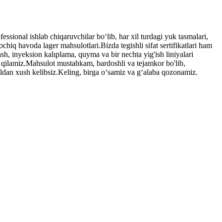
sional ishlab chiqaruvchilar boʻlib, har xil turdagi yuk tasmalari,
ochiq havoda lager mahsulotlari.Bizda tegishli sifat sertifikatlari ham
sh, inyeksion kalıplama, quyma va bir nechta yig'ish liniyalari
qilamiz.Mahsulot mustahkam, bardoshli va tejamkor bo'lib,
ildan xush kelibsiz.Keling, birga oʻsamiz va gʻalaba qozonamiz.