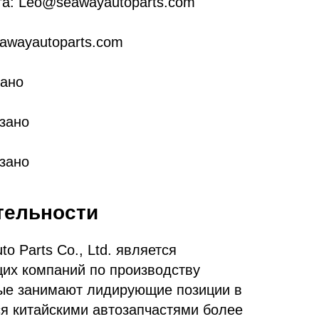
та: Leo@seawayautoparts.com
awayautoparts.com
зано
зано
азано
тельности
o Parts Co., Ltd. является
их компаний по производству
рые занимают лидирующие позиции в
я китайскими автозапчастями более