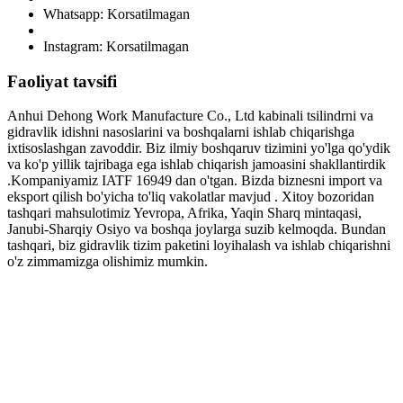
Whatsapp: Korsatilmagan
Instagram: Korsatilmagan
Faoliyat tavsifi
Anhui Dehong Work Manufacture Co., Ltd kabinali tsilindrni va
gidravlik idishni nasoslarini va boshqalarni ishlab chiqarishga
ixtisoslashgan zavoddir. Biz ilmiy boshqaruv tizimini yo'lga qo'ydik
va ko'p yillik tajribaga ega ishlab chiqarish jamoasini shakllantirdik
.Kompaniyamiz IATF 16949 dan o'tgan. Bizda biznesni import va
eksport qilish bo'yicha to'liq vakolatlar mavjud . Xitoy bozoridan
tashqari mahsulotimiz Yevropa, Afrika, Yaqin Sharq mintaqasi,
Janubi-Sharqiy Osiyo va boshqa joylarga suzib kelmoqda. Bundan
tashqari, biz gidravlik tizim paketini loyihalash va ishlab chiqarishni
o'z zimmamizga olishimiz mumkin.