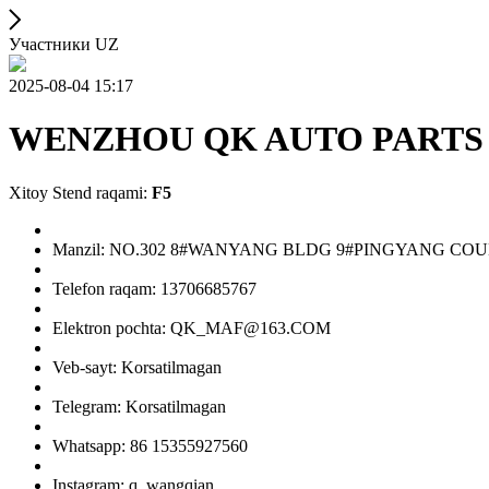
Участники UZ
2025-08-04 15:17
WENZHOU QK AUTO PARTS 
Xitoy Stend raqami:
F5
Manzil: NO.302 8#WANYANG BLDG 9#PINGYANG C
Telefon raqam: 13706685767
Elektron pochta: QK_MAF@163.COM
Veb-sayt: Korsatilmagan
Telegram: Korsatilmagan
Whatsapp: 86 15355927560
Instagram: q_wangqian