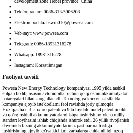
development zone Hebei province. China
Telefon raqam: 0086-313-5906208
Elektron pochta: bswm010@powsea.com
Veb-sayt: www.powsea.com
Telegram: 0086-18931316278
Whatsapp: 18931316278
Instagram: Korsatilmagan
Faoliyat tavsifi
Powsea New Energy Technology kompaniyasi 1995 yilda tashkil
etilgan bo'lib, asosan avtomobillar uchun qo'rg'oshin-akkumulyator
batareyalari bilan shug'ullanadi. Texnologiya korxonasi sifatida
kompaniya ajoyib iste'dodlarni faol ravishda joriy qilmoqda.
Hozirgacha u 3 ta ixtiro patenti va 9 ta foydali model patentini oldi
va qoʻrgʻoshinli akkumulyatorlarni ishga tushirish boʻyicha milliy
standart loyihasini ishlab chiqishda ishtirok etdi. 26 yillik rivojlanish
davomida bizning akkumulyatorlarimiz past haroratli ishga
tushirishning ajoyib ko'rsatkichlari, zarbalarga chidamliligi, uzoq