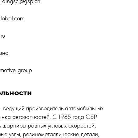
: dingsc@gsp.cn
lobal.com
но
ано
omotive_group
ельности
— ведущий производитель автомобильных
ынка автозапчастей. С 1985 года GSP
 шарниры равных угловых скоростей,
ные узлы, резинометаллические детали,