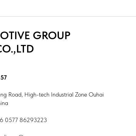
OTIVE GROUP
O.,LTD
157
g Road, High-tech Industrial Zone Ouhai
hina
86 0577 86293223