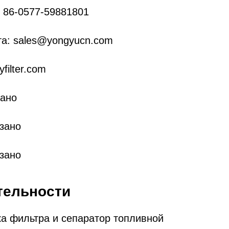
 86-0577-59881801
та: sales@yongyucn.com
filter.com
зано
зано
азано
тельности
ка фильтра и сепаратор топливной