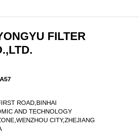
YONGYU FILTER
.,LTD.
A57
FIRST ROAD,BINHAI
OMIC AND TECHNOLOGY
ONE,WENZHOU CITY,ZHEJIANG
A