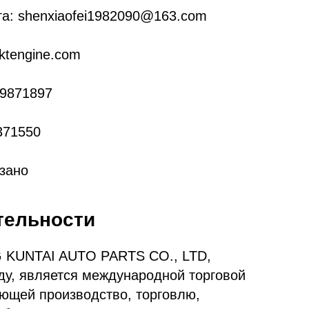
та: shenxiaofei1982090@163.com
ktengine.com
89871897
371550
азано
тельности
KUNTAI AUTO PARTS CO., LTD,
ду, является международной торговой
ющей производство, торговлю,