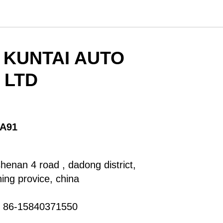
 KUNTAI AUTO
 LTD
A91
henan 4 road , dadong district,
ning provice, china
 86-15840371550