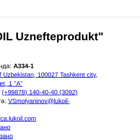
L Uznefteprodukt"
енда:
A334-1
f Uzbekistan, 100027 Tashkent city,
et, 1 "A"
:
(+99878) 140-40-40 (3092)
та:
VSmolyaninov@lukoil-
llca.lukoil.com
зано
зано