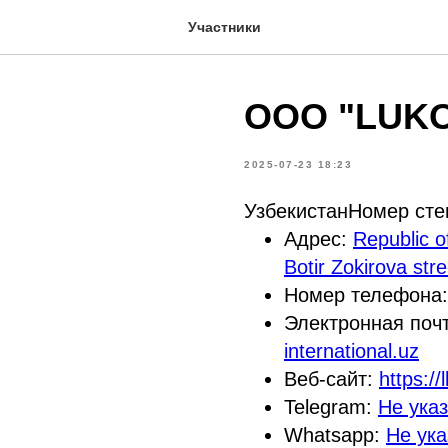
Участники
OOO "LUKOI
2025-07-23 18:23
УзбекистанНомер ст
Адрес:
Republic o
Botir Zokirova stre
Номер телефона
Электронная поч
international.uz
Веб-сайт:
https://
Telegram:
Не ука
Whatsapp:
Не ука