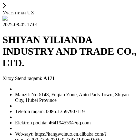
Участники UZ
2025-08-05 17:01
SHIYAN YILIANDA
INDUSTRY AND TRADE CO.,
LTD.
Xitoy Stend raqami:
A171
Manzil: No.6148, Fuqiao Zone, Auto Parts Town, Shiyan
City, Hubei Province
Telefon raqam: 0086-13597907119
Elektron pochta: 464194559@qq.com
Veb-sayt: https://kangweinuo.en.alibaba.com/?
spm=a2700.7756200.0.0.739371d2w0263q