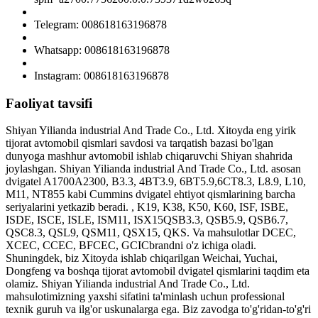
Telegram: 008618163196878
Whatsapp: 008618163196878
Instagram: 008618163196878
Faoliyat tavsifi
Shiyan Yilianda industrial And Trade Co., Ltd. Xitoyda eng yirik
tijorat avtomobil qismlari savdosi va tarqatish bazasi bo'lgan
dunyoga mashhur avtomobil ishlab chiqaruvchi Shiyan shahrida
joylashgan. Shiyan Yilianda industrial And Trade Co., Ltd. asosan
dvigatel A1700A2300, B3.3, 4BT3.9, 6BT5.9,6CT8.3, L8.9, L10,
M11, NT855 kabi Cummins dvigatel ehtiyot qismlarining barcha
seriyalarini yetkazib beradi. , K19, K38, K50, K60, ISF, ISBE,
ISDE, ISCE, ISLE, ISM11, ISX15QSB3.3, QSB5.9, QSB6.7,
QSC8.3, QSL9, QSM11, QSX15, QKS. Va mahsulotlar DCEC,
XCEC, CCEC, BFCEC, GCICbrandni o'z ichiga oladi.
Shuningdek, biz Xitoyda ishlab chiqarilgan Weichai, Yuchai,
Dongfeng va boshqa tijorat avtomobil dvigatel qismlarini taqdim eta
olamiz. Shiyan Yilianda industrial And Trade Co., Ltd.
mahsulotimizning yaxshi sifatini ta'minlash uchun professional
texnik guruh va ilg'or uskunalarga ega. Biz zavodga to'g'ridan-to'g'ri