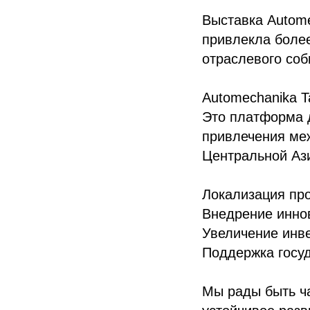
Выставка Autome
привлекла более
отраслевого соб
Automechanika T
Это платформа д
привлечения ме
Центральной Аз
Локализация про
Внедрение инно
Увеличение инве
Поддержка госуд
Мы рады быть ча