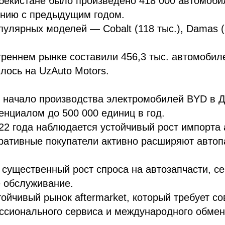
збекистане было произведено 418 000 автомоби
ению с предыдущим годом.
улярных моделей — Cobalt (118 тыс.), Damas (8
реннем рынке составили 456,3 тыс. автомобиле
ось на UzAuto Motors.
 начало производства электромобилей BYD в Д
енциалом до 500 000 единиц в год.
022 года наблюдается устойчивый рост импорта
ративные покупатели активно расширяют автоп
 существенный рост спроса на автозапчасти, с
 обслуживание.
ойчивый рынок aftermarket, который требует с
ссионального сервиса и международного обмен