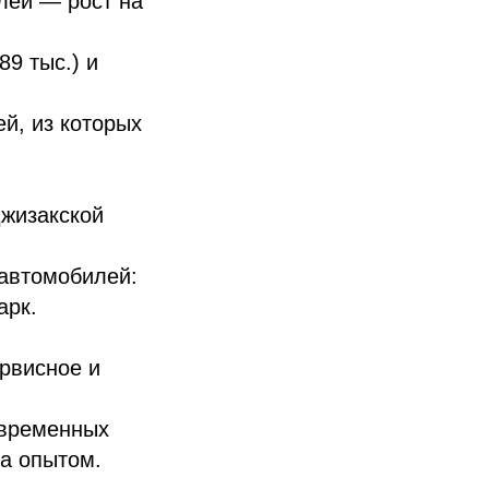
лей — рост на
9 тыс.) и
й, из которых
жизакской
 автомобилей:
арк.
ервисное и
овременных
а опытом.