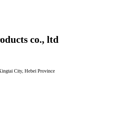
oducts co., ltd
ingtai City, Hebei Province