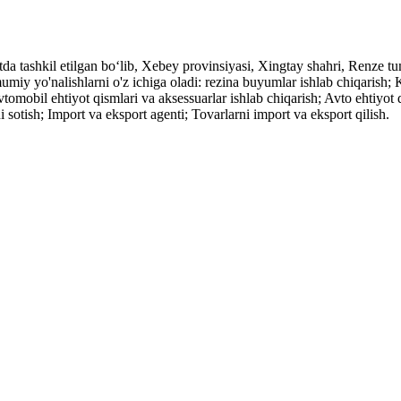
da tashkil etilgan bo‘lib, Xebey provinsiyasi, Xingtay shahri, Renze 
iy yo'nalishlarni o'z ichiga oladi: rezina buyumlar ishlab chiqarish; K
vtomobil ehtiyot qismlari va aksessuarlar ishlab chiqarish; Avto ehtiyot
 sotish; Import va eksport agenti; Tovarlarni import va eksport qilish.