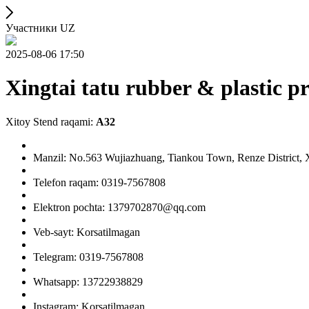
Участники UZ
2025-08-06 17:50
Xingtai tatu rubber & plastic pr
Xitoy Stend raqami:
A32
Manzil: No.563 Wujiazhuang, Tiankou Town, Renze District, X
Telefon raqam: 0319-7567808
Elektron pochta: 1379702870@qq.com
Veb-sayt: Korsatilmagan
Telegram: 0319-7567808
Whatsapp: 13722938829
Instagram: Korsatilmagan