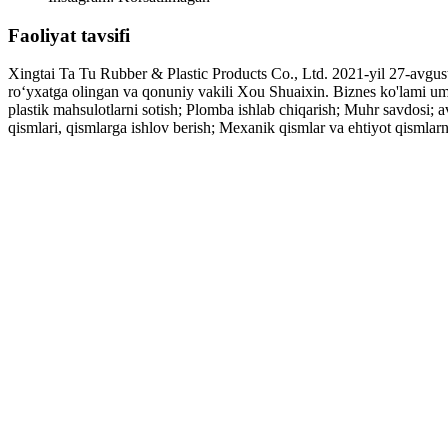
Faoliyat tavsifi
Xingtai Ta Tu Rubber & Plastic Products Co., Ltd. 2021-yil 27-avgust
ro‘yxatga olingan va qonuniy vakili Xou Shuaixin. Biznes ko'lami umum
plastik mahsulotlarni sotish; Plomba ishlab chiqarish; Muhr savdosi; a
qismlari, qismlarga ishlov berish; Mexanik qismlar va ehtiyot qismlarni