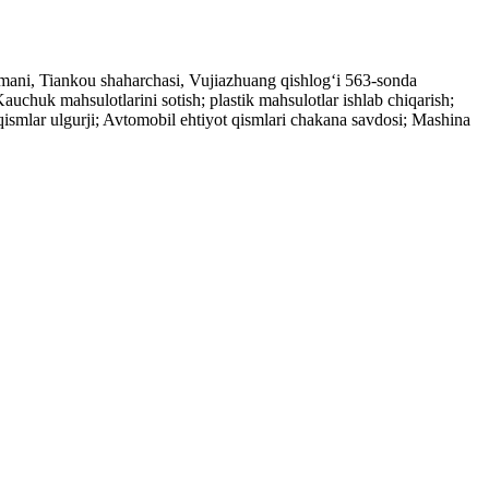
tumani, Tiankou shaharchasi, Vujiazhuang qishlog‘i 563-sonda
auchuk mahsulotlarini sotish; plastik mahsulotlar ishlab chiqarish;
 qismlar ulgurji; Avtomobil ehtiyot qismlari chakana savdosi; Mashina