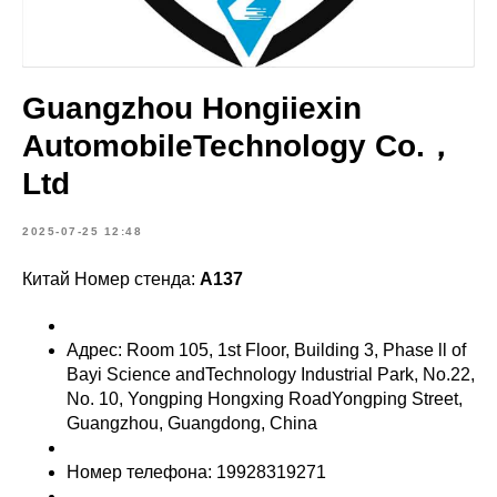
Guangzhou Hongiiexin
AutomobileTechnology Co.，
Ltd
2025-07-25 12:48
Китай Номер стенда:
A137
Адрес: Room 105, 1st Floor, Building 3, Phase ll of
Bayi Science andTechnology Industrial Park, No.22,
No. 10, Yongping Hongxing RoadYongping Street,
Guangzhou, Guangdong, China
Номер телефона: 19928319271