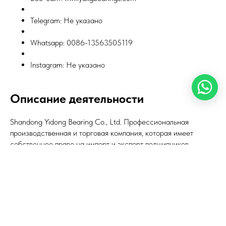
Telegram: Не указано
Whatsapp: 0086-13563505119
Instagram: Не указано
Описание деятельности
Shandong Yidong Bearing Co., Ltd. Профессиональная
производственная и торговая компания, которая имеет
собственное право на импорт и экспорт подшипников.
Компания получила сертификат ISO: 9001-2000 и посвятила
себя проектированию, исследованиям и разработкам. Наша
основная продукция: подшипник ступицы колеса, подшипник
ступицы автомобиля, конический роликовый подшипник,
подшипник сцепления, подшипник электромобиля и все виды
нестандартных подшипников. Между тем, с чертежами или
образцами мы можем проектировать и изготавливать