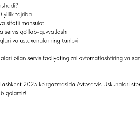
ashadi?
yillik tajriba
va sifatli mahsulot
a servis qo‘llab-quvvatlashi
oqlari va ustaxonalarning tanlovi
alari bilan servis faoliyatingizni avtomatlashtiring va sa
ashkent 2025 ko‘rgazmasida Avtoservis Uskunalari sten
ib qolamiz!