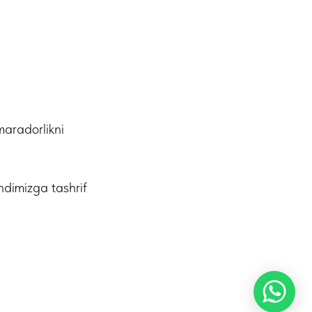
maradorlikni
dimizga tashrif