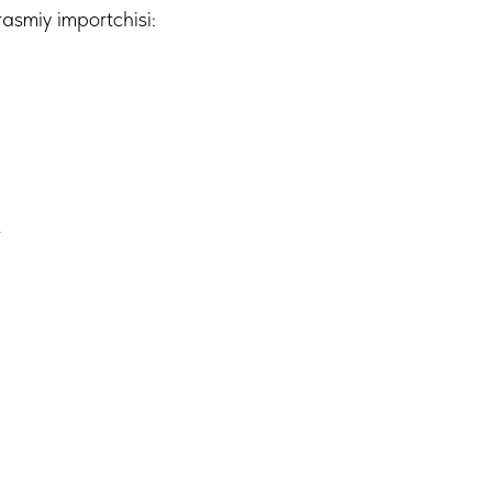
rasmiy importchisi:
r