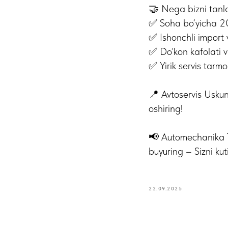
🤝 Nega bizni tanl
✅ Soha bo‘yicha 20 
✅ Ishonchli import 
✅ Do‘kon kafolati v
✅ Yirik servis tarm
📍 Avtoservis Uskun
oshiring!
📢 Automechanika T
buyuring – Sizni kut
22.09.2025