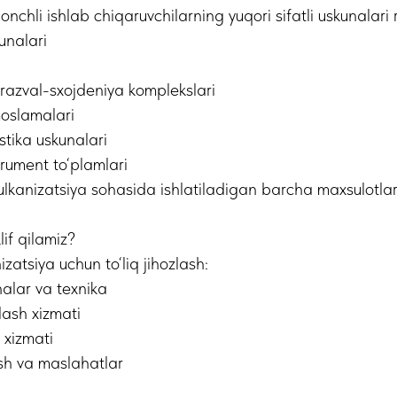
nchli ishlab chiqaruvchilarning yuqori sifatli uskunalari 
unalari
razval-sxojdeniya komplekslari
moslamalari
tika uskunalari
trument to‘plamlari
ulkanizatsiya sohasida ishlatiladigan barcha maxsulotla
lif qilamiz?
izatsiya uchun to‘liq jihozlash:
alar va texnika
lash xizmati
 xizmati
ish va maslahatlar