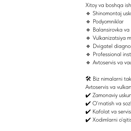
Xitoy va boshqa isho
🔹 Shinomontaj usk
🔹 Podyomniklar
🔹 Balansirovka va 
🔹 Vulkanizatsiya 
🔹 Dvigatel diagnos
🔹 Professional ins
🔹 Avtoservis va va
🛠 Biz nimalarni tak
Avtoservis va vulkan
✔️ Zamonaviy uskun
✔️ O‘rnatish va soz
✔️ Kafolat va servis
✔️ Xodimlarni o‘qit