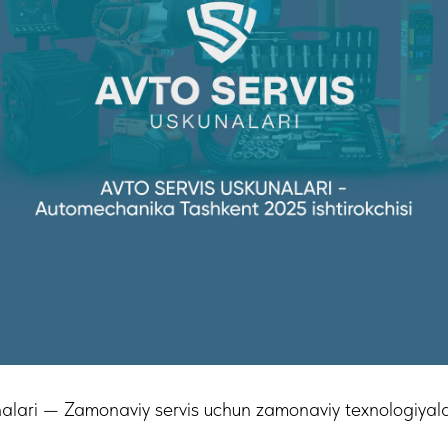
nalari — Zamonaviy servis uchun zamonaviy texnologiyal